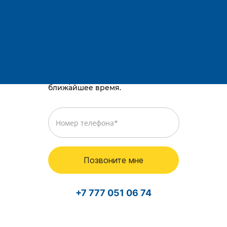
Адрес:
Остались вопросы?
Телефоны:
E-mail:
Караганда, район им. Казыбек би, Gold
way, проспект Республики, 3/2
Просто оставьте номер телефона,
и мы перезвоним вам в
ближайшее время.
Позвоните мне
+7 777 051 06 74