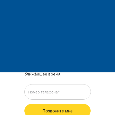
Адрес:
Остались вопросы?
Телефоны:
E-mail:
Караганда, район им. Казыбек би, Gold
way, проспект Республики, 3/2
Просто оставьте номер телефона,
и мы перезвоним вам в
ближайшее время.
Позвоните мне