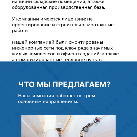
наличии складские помещения, а также
оборудованная производственная база.
У компании имеются лицензии: на
проектирование и строительно-монтажные
работы.
Нашей компанией были смонтированы
инженерные сети под ключ ряда значимых
жилых комплексов и офисных зданий; а также
автоматизированные тепловые пункты,
системы учета тепловой энергии,
индивидуальных и общедомовых приборов
учета водоснабжения по г. Караганда и
ЧТО МЫ ПРЕДЛАГАЕМ?
Карагандинской области. Внутренние
системы отопления были смонтированы по
собственным проектам. На сегодняшний день
Наша компания работает по трём
объекты запущены, отлажены с надлежащим
основным направлениям:
качеством и нареканий по работе не
зафиксировано.