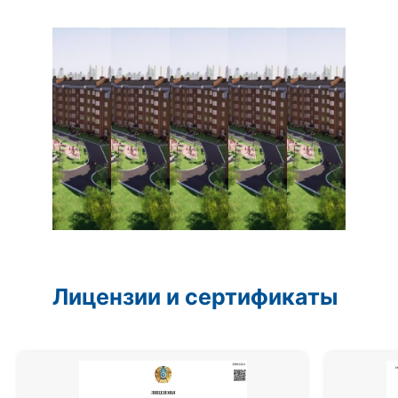
горячего водоснабжения.
ГАРАНТИЯ
НА РАБОТУ
36 МЕСЯЦЕВ
ПРЕКТОВ
РАЗРАБОТАНО
И СМОНТИРО-
ВАНО
ОСНОВНЫХ
ПАРТНЁРОВ
СОТРУДНИКОВ
ПРОФЕССИОН
АЛОВ
Лицензии и сертификаты