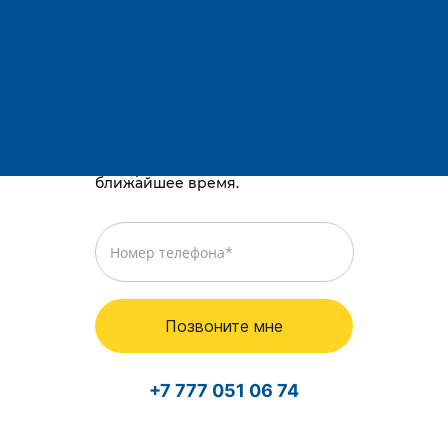
Адрес:
Остались вопросы?
Телефоны:
E-mail:
Караганда, район им. Казыбек би, Gold
way, проспект Республики, 3/2
Просто оставьте номер телефона,
и мы перезвоним вам в
ближайшее время.
Позвоните мне
+7 777 051 06 74