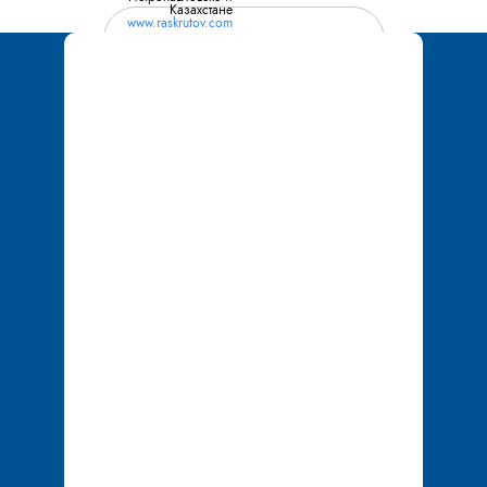
Казахстане
www.raskrutov.com
Позвоните мне
+7 777 051 06 74
+7 702 155 01 25
tech.service1@mail.r
u