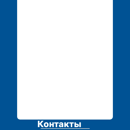
+7 777 051 06 74
+7 702 155 01 25
tech.service1@mail.r
u
Контакты