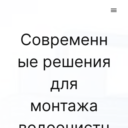
Современн
ые решения
для
монтажа
водоочистн