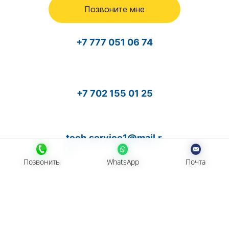
Позвоните мне
+7 777 051 06 74
+7 702 155 01 25
tech.service1@mail.r
u
Позвонить
Позвонить
WhatsApp
WhatsApp
Почта
Почта