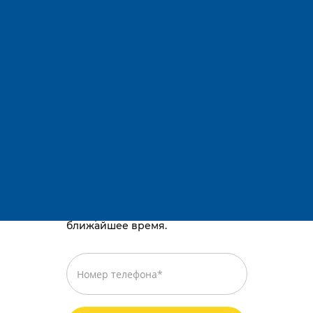
Адрес:
Остались вопросы?
Телефоны:
E-mail:
Караганда, район им. Казыбек би, Gold
way, проспект Республики, 3/2
Просто оставьте номер телефона,
и мы перезвоним вам в
ближайшее время.