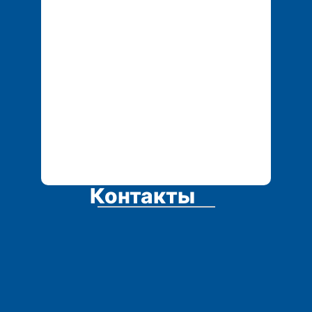
tech.service1@mail.r
u
Контакты