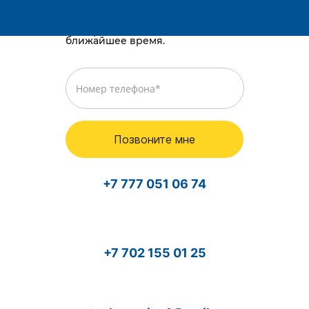
Караганда, район им. Казыбек би, Gold
way, проспект Республики, 3/2
Просто оставьте номер телефона,
и мы перезвоним вам в
ближайшее время.
Позвоните мне
+7 777 051 06 74
+7 702 155 01 25