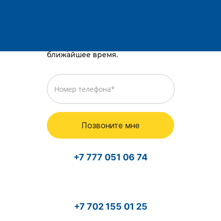
Телефоны:
E-mail:
Караганда, район им. Казыбек би, Gold
way, проспект Республики, 3/2
Просто оставьте номер телефона,
и мы перезвоним вам в
ближайшее время.
Позвоните мне
+7 777 051 06 74
+7 702 155 01 25