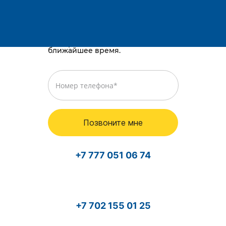
E-mail:
Караганда, район им. Казыбек би, Gold
way, проспект Республики, 3/2
Просто оставьте номер телефона,
и мы перезвоним вам в
ближайшее время.
Позвоните мне
+7 777 051 06 74
+7 702 155 01 25