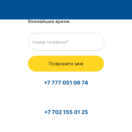
E-mail:
Караганда, район им. Казыбек би, Gold
way, проспект Республики, 3/2
Просто оставьте номер телефона,
и мы перезвоним вам в
ближайшее время.
Позвоните мне
+7 777 051 06 74
+7 702 155 01 25