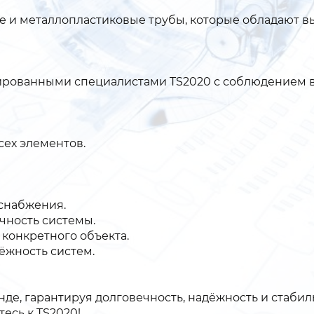
 и металлопластиковые трубы, которые обладают в
цированными специалистами TS2020 с соблюдением 
ех элементов.
снабжения.
чность системы.
конкретного объекта.
ёжность систем.
де, гарантируя долговечность, надёжность и стаби
есь к TS2020!