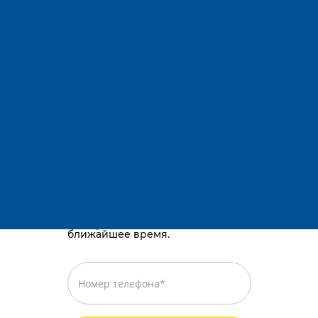
Адрес:
Остались вопросы?
Телефоны:
E-mail:
Караганда, район им. Казыбек би, Gold
way, проспект Республики, 3/2
Просто оставьте номер телефона,
и мы перезвоним вам в
ближайшее время.