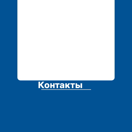
tech.service1@mail.r
u
Контакты