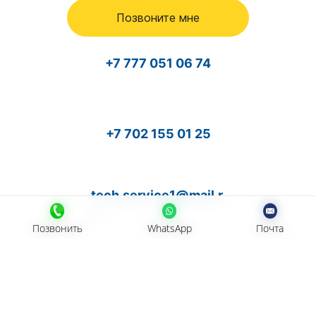
Позвоните мне
+7 777 051 06 74
+7 702 155 01 25
tech.service1@mail.r
u
Позвонить
Позвонить
WhatsApp
WhatsApp
Почта
Почта