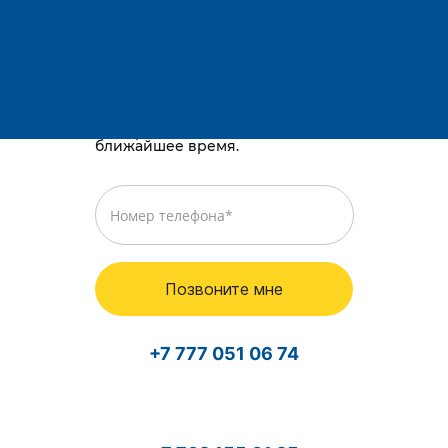
Остались вопросы?
Телефоны:
E-mail:
Караганда, район им. Казыбек би, Gold
way, проспект Республики, 3/2
Просто оставьте номер телефона,
и мы перезвоним вам в
ближайшее время.
Позвоните мне
+7 777 051 06 74