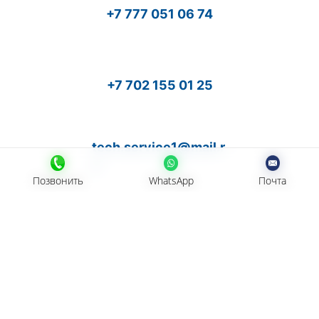
+7 777 051 06 74
+7 702 155 01 25
tech.service1@mail.r
u
Позвонить
Позвонить
WhatsApp
WhatsApp
Почта
Почта