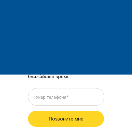
Адрес:
Остались вопросы?
Телефоны:
E-mail:
Караганда, район им. Казыбек би, Gold
way, проспект Республики, 3/2
Просто оставьте номер телефона,
и мы перезвоним вам в
ближайшее время.
Позвоните мне