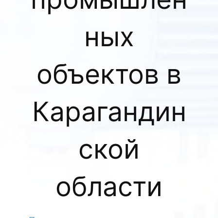
ных
объектов в
Карагандин
ской
области