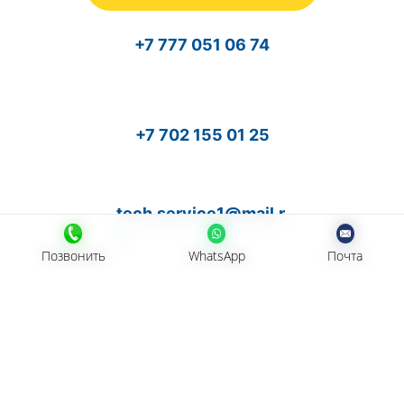
+7 777 051 06 74
+7 702 155 01 25
tech.service1@mail.r
u
Позвонить
Позвонить
WhatsApp
WhatsApp
Почта
Почта