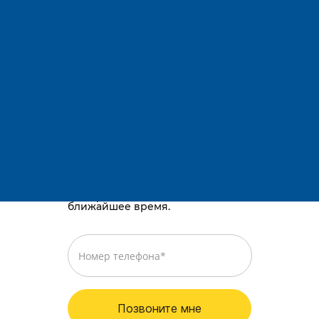
Адрес:
Остались вопросы?
Телефоны:
E-mail:
Караганда, район им. Казыбек би, Gold
way, проспект Республики, 3/2
Просто оставьте номер телефона,
и мы перезвоним вам в
ближайшее время.
Позвоните мне