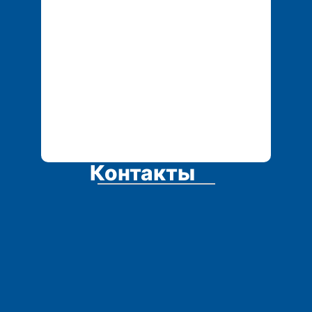
tech.service1@mail.r
u
Контакты