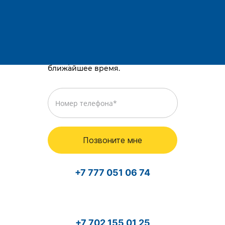
Остались вопросы?
Телефоны:
E-mail:
Караганда, район им. Казыбек би, Gold
way, проспект Республики, 3/2
Просто оставьте номер телефона,
и мы перезвоним вам в
ближайшее время.
Позвоните мне
+7 777 051 06 74
+7 702 155 01 25