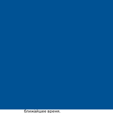
Адрес:
Остались вопросы?
Телефоны:
E-mail:
Караганда, район им. Казыбек би, Gold
way, проспект Республики, 3/2
Просто оставьте номер телефона,
и мы перезвоним вам в
ближайшее время.