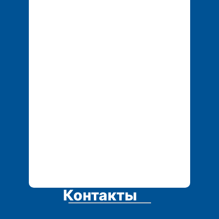
+7 702 155 01 25
tech.service1@mail.r
u
Контакты