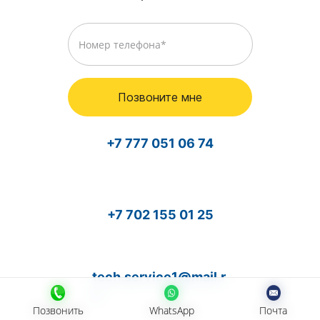
Позвоните мне
+7 777 051 06 74
+7 702 155 01 25
tech.service1@mail.r
u
Позвонить
Позвонить
WhatsApp
WhatsApp
Почта
Почта