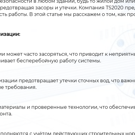
безопасности в любом здании, будь то жилой дом ил
предотвращая засоры и утечки. Компания TS2020 пре
ть работы. В этой статье мы расскажем о том, как 
изации:
 может часто засоряться, что приводит к неприятн
чивает бесперебойную работу системы.
изации предотвращает утечки сточных вод, что важ
ие требования.
атериалы и проверенные технологии, что обеспечив
онта.
полняются с учётом действующих строительных норм 