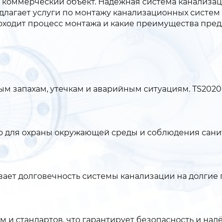
и коммерческий объект. Надёжная система канализа
длагает услуги по монтажу канализационных систем
проходит процесс монтажа и какие преимущества пред
ым запахам, утечкам и аварийным ситуациям. TS2020
но для охраны окружающей среды и соблюдения сан
ает долговечность системы канализации на долгие 
и стандартов, что гарантирует безопасность и над