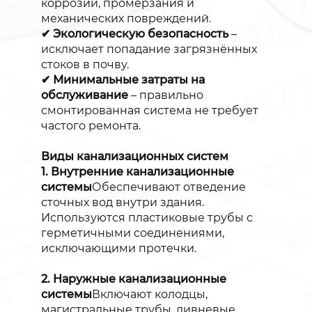
коррозии, промерзания и
механических повреждений.
✔ Экологическую безопасность
–
исключает попадание загрязнённых
стоков в почву.
✔ Минимальные затраты на
обслуживание
– правильно
смонтированная система не требует
частого ремонта.
Виды канализационных систем
1. Внутренние канализационные
системы
Обеспечивают отведение
сточных вод внутри здания.
Используются пластиковые трубы с
герметичными соединениями,
исключающими протечки.
2. Наружные канализационные
системы
Включают колодцы,
магистральные трубы, ливневые