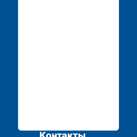
+7 777 051 06 74
+7 702 155 01 25
tech.service1@mail.r
u
Контакты