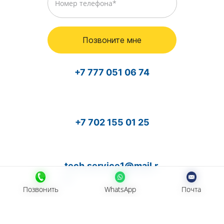
Позвоните мне
+7 777 051 06 74
+7 702 155 01 25
tech.service1@mail.r
u
Позвонить
Позвонить
WhatsApp
WhatsApp
Почта
Почта