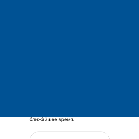
Адрес:
Остались вопросы?
Телефоны:
E-mail:
Караганда, район им. Казыбек би, Gold
way, проспект Республики, 3/2
Просто оставьте номер телефона,
и мы перезвоним вам в
ближайшее время.