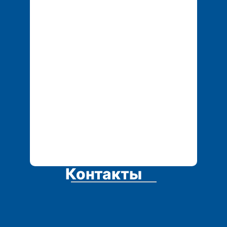
+7 702 155 01 25
tech.service1@mail.r
u
Контакты