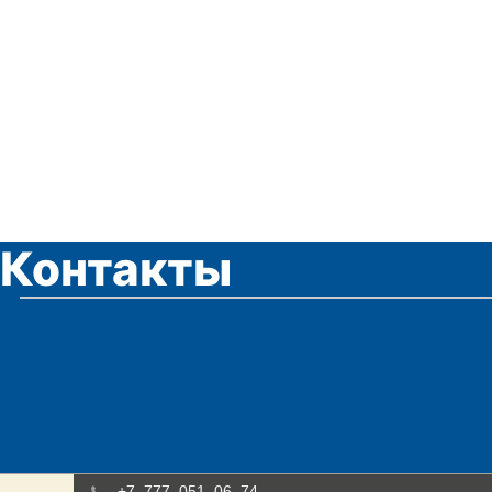
воним
Контакты
Позвоните 