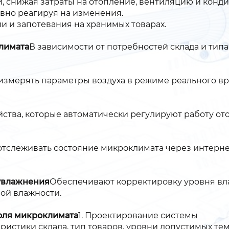
, снижая затраты на отопление, вентиляцию и конд
вно реагируя на изменения.
и и запотевания на хранимых товарах.
лимата
В зависимости от потребностей склада и тип
измерять параметры воздуха в режиме реального в
йства, которые автоматически регулируют работу о
отслеживать состояние микроклимата через интерне
 увлажнения
Обеспечивают корректировку уровня вла
ой влажности.
оля микроклимата
1. Проектирование системы
ристики склада, тип товаров, уровни допустимых те