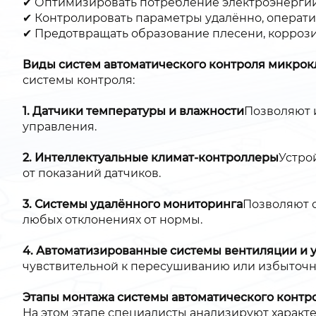
✔ Оптимизировать потребление электроэнергии
✔ Контролировать параметры удалённо, операти
✔ Предотвращать образование плесени, коррози
Виды систем автоматического контроля микрок
системы контроля:
1. Датчики температуры и влажности
Позволяют 
управления.
2. Интеллектуальные климат-контроллеры
Устро
от показаний датчиков.
3. Системы удалённого мониторинга
Позволяют 
любых отклонениях от нормы.
4. Автоматизированные системы вентиляции и
чувствительной к пересушиванию или избыточн
Этапы монтажа системы автоматического контр
На этом этапе специалисты анализируют характе