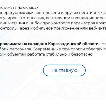
климата на складах
пературных скачков, плесени и других негативных ф
егулировка отопления, вентиляции и кондициониро
минимизация ошибок при контроле параметров возду
 контроль через мобильное приложение или веб-инт
оклимата на складах в Карагандинской области
– э
оты персонала. Современные технологии обеспечи
ким объектам работать стабильно и безопасно.
На главную