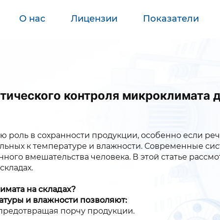
О нас
Лицензии
Показатели
ического контроля микроклимата д
ю роль в сохранности продукции, особенно если ре
ительных к температуре и влажности. Современные с
ного вмешательства человека. В этой статье расс
складах.
имата на складах?
туры и влажности позволяют:
предотвращая порчу продукции.