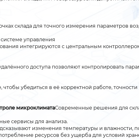
чках склада для точного измерения параметров воз
 системе управления
вания интегрируются с центральным контроллером,
удалённого доступа позволяют контролировать пар
, чтобы убедиться в её корректной работе, точност
нтроле микроклимата
Современные решения для скл
чные сервисы для анализа.
сказывают изменения температуры и влажности, по
отребление ресурсов без ущерба для условий хран