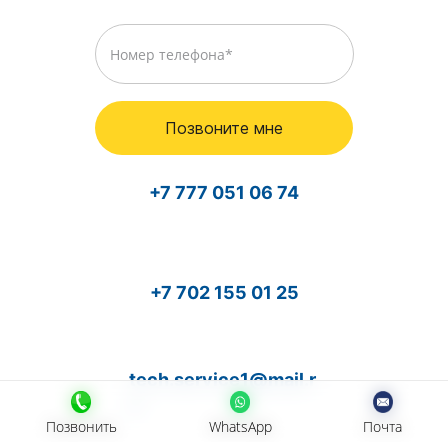
Позвоните мне
+7 777 051 06 74
+7 702 155 01 25
tech.service1@mail.r
u
Позвонить
Позвонить
WhatsApp
WhatsApp
Почта
Почта