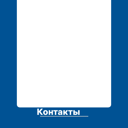
+7 702 155 01 25
tech.service1@mail.r
u
Контакты