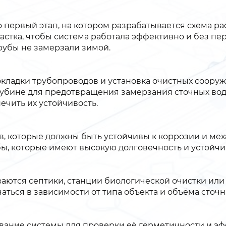
 первый этап, на котором разрабатывается схема ра
астка, чтобы система работала эффективно и без пе
рубы не замерзали зимой.
окладки трубопроводов и установка очистных сооруж
лубине для предотвращения замерзания сточных вод
ечить их устойчивость.
ов, которые должны быть устойчивы к коррозии и м
бы, которые имеют высокую долговечность и устойч
иваются септики, станции биологической очистки ил
ться в зависимости от типа объекта и объёма сточн
вание системы для проверки её герметичности и эф