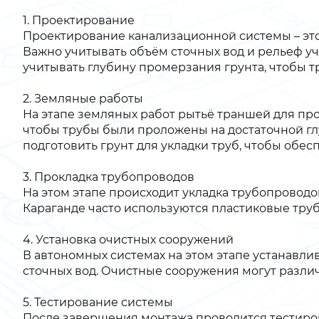
1. Проектирование
Проектирование канализационной системы – это
Важно учитывать объём сточных вод и рельеф уч
учитывать глубину промерзания грунта, чтобы т
2. Земляные работы
На этапе земляных работ рытьё траншей для пр
чтобы трубы были проложены на достаточной г
подготовить грунт для укладки труб, чтобы обесп
3. Прокладка трубопроводов
На этом этапе происходит укладка трубопровод
Караганде часто используются пластиковые тру
4. Установка очистных сооружений
В автономных системах на этом этапе устанавл
сточных вод. Очистные сооружения могут различа
5. Тестирование системы
После завершения монтажа проводится тестиро