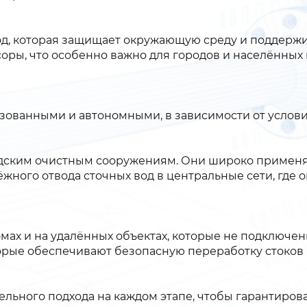
од, которая защищает окружающую среду и поддержи
соры, что особенно важно для городов и населённых
ованными и автономными, в зависимости от условий
дским очистным сооружениям. Они широко применяю
ёжного отвода сточных вод в центральные сети, где
ах и на удалённых объектах, которые не подключены
орые обеспечивают безопасную переработку стоков 
льного подхода на каждом этапе, чтобы гарантиров