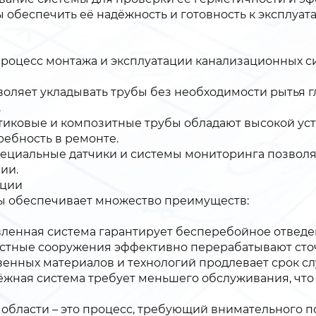
ы обеспечить её надёжность и готовность к эксплуат
роцесс монтажа и эксплуатации канализационных с
воляет укладывать трубы без необходимости рытья г
.
иковые и композитные трубы обладают высокой уст
ребность в ремонте.
ециальные датчики и системы мониторинга позволя
ии.
ации
ы обеспечивает множество преимуществ:
вленная система гарантирует бесперебойное отведен
истные сооружения эффективно перерабатывают сточ
венных материалов и технологий продлевает срок сл
жная система требует меньшего обслуживания, что
области – это процесс, требующий внимательного п